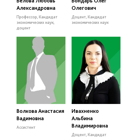
Белова Любовь
Бондарь Олег
Александровна
Олегович
Профессор, Кандидат
Доцент, Кандидат
экономических наук,
экономических наук
доцент
Волкова Анастасия
Ивахненко
Вадимовна
Альбина
Владимировна
Ассистент
Доцент, Кандидат