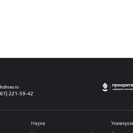
kubsau.ru
861) 221-59-42
Наука
Универси