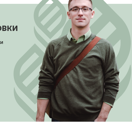
овки
ки