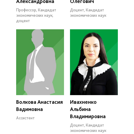
Александровна
Олегович
Профессор, Кандидат
Доцент, Кандидат
экономических наук,
экономических наук
доцент
Волкова Анастасия
Ивахненко
Вадимовна
Альбина
Владимировна
Ассистент
Доцент, Кандидат
экономических наук