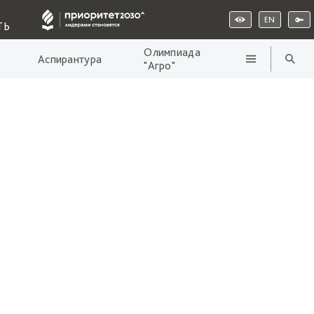
EN
ТЬ
Олимпиада
Аспирантура
"Агро"