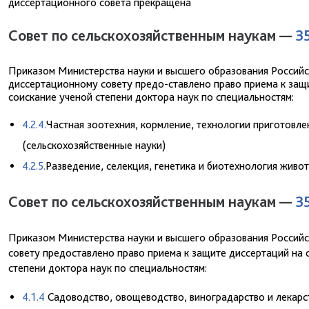
диссертационного совета прекращена
Совет по сельскохозяйственным наукам —
3
Приказом Министерства науки и высшего образования Российс
диссертационному совету предо-ставлено право приема к защи
соискание ученой степени доктора наук по специальностям:
4.2.4.
Частная зоотехния, кормление, технологии приготовл
(сельскохозяйственные науки)
4.2.5.
Разведение, селекция, генетика и биотехнология живо
Совет по сельскохозяйственным наукам —
3
Приказом Министерства науки и высшего образования Российс
совету предоставлено право приема к защите диссертаций на с
степени доктора наук по специальностям:
4.1.4
Садоводство, овощеводство, виноградарство и лекарс