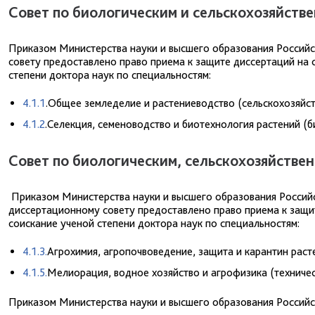
Совет по биологическим и сельскохозяйств
Приказом Министерства науки и высшего образования Российс
совету предоставлено право приема к защите диссертаций на с
степени доктора наук по специальностям:
4.1.1
.Общее земледелие и растениеводство (сельскохозяйс
4.1.2
.Селекция, семеноводство и биотехнология растений (б
Совет по биологическим, сельскохозяйстве
Приказом Министерства науки и высшего образования Российс
диссертационному совету предоставлено право приема к защит
соискание ученой степени доктора наук по специальностям:
4.1.3.
Агрохимия, агропочвоведение, защита и карантин раст
4.1.5.
Мелиорация, водное хозяйство и агрофизика (техничес
Приказом Министерства науки и высшего образования Российск