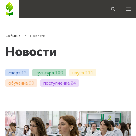
События
Новости
Новости
спорт
13
культура
109
наука
111
обучение
90
поступление
24