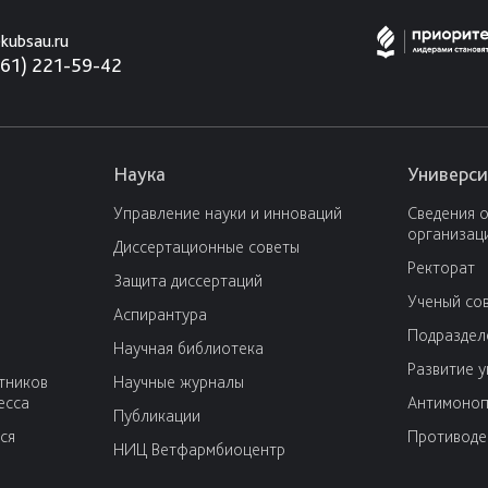
kubsau.ru
861) 221-59-42
Наука
Универси
Управление науки и инноваций
Сведения 
организац
Диссертационные советы
Ректорат
Защита диссертаций
Ученый со
Аспирантура
Подраздел
Научная библиотека
Развитие 
тников
Научные журналы
есса
Антимоноп
Публикации
ся
Противоде
НИЦ Ветфармбиоцентр