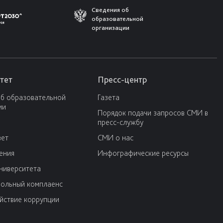
Сведения об
образовательной
организации
тет
Пресс-центр
об образовательной
Газета
ии
Порядок подачи запросов СМИ в
пресс-службу
вет
СМИ о нас
ения
Инфографические ресурсы
университета
ольный комплаенс
йствие коррупции