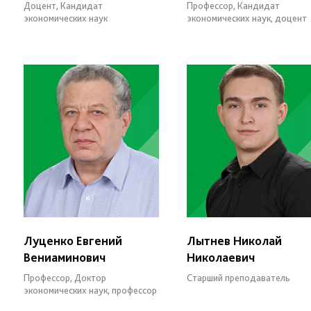
Доцент, Кандидат
Профессор, Кандидат
экономических наук
экономических наук, доцент
Луценко Евгений
Лытнев Николай
Вениаминович
Николаевич
Профессор, Доктор
Старший преподаватель
экономических наук, профессор