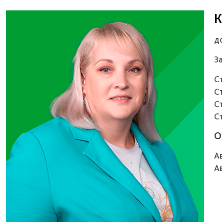
К
д
З
С
С
С
С
О
А
А