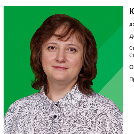
К
д
Д
С
С
О
П