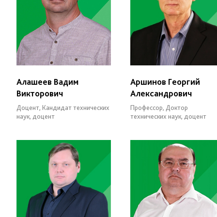
Алашеев Вадим
Аршинов Георгий
Викторович
Александрович
Доцент, Кандидат технических
Профессор, Доктор
наук, доцент
технических наук, доцент