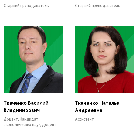
Старший преподаватель
Старший преподаватель
Ткаченко Василий
Ткаченко Наталья
Владимирович
Андреевна
Доцент, Кандидат
Ассистент
экономических наук, доцент