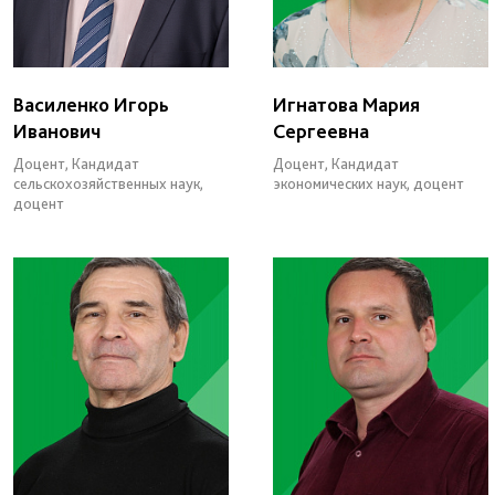
Василенко Игорь
Игнатова Мария
Иванович
Сергеевна
Доцент, Кандидат
Доцент, Кандидат
сельскохозяйственных наук,
экономических наук, доцент
доцент