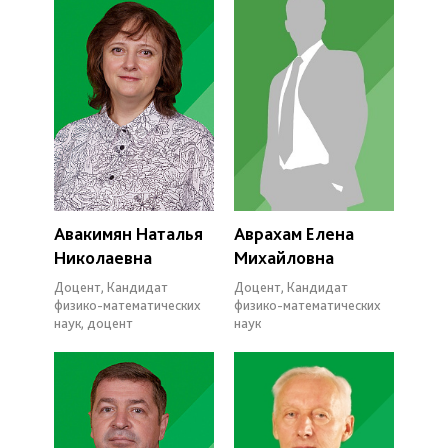
Авакимян Наталья
Аврахам Елена
Николаевна
Михайловна
Доцент, Кандидат
Доцент, Кандидат
физико-математических
физико-математических
наук, доцент
наук