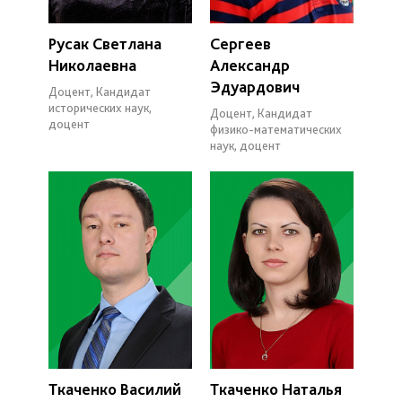
Русак Светлана
Сергеев
Николаевна
Александр
Эдуардович
Доцент, Кандидат
исторических наук,
Доцент, Кандидат
доцент
физико-математических
наук, доцент
Ткаченко Василий
Ткаченко Наталья