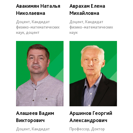
Авакимян Наталья
Аврахам Елена
Николаевна
Михайловна
Доцент, Кандидат
Доцент, Кандидат
физико-математических
физико-математических
наук, доцент
наук
Алашеев Вадим
Аршинов Георгий
Викторович
Александрович
Доцент, Кандидат
Профессор, Доктор