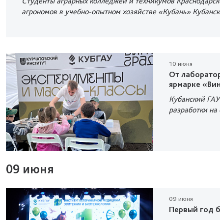
Студенты аграрных колледжей и техникумов Краснодарско
агрономов в учебно-опытном хозяйстве «Кубань» Кубанск
10 июня
От лаборатор
ярмарке «Ви
Кубанский ГАУ
разработки на
09 июня
09 июня
Первый год 