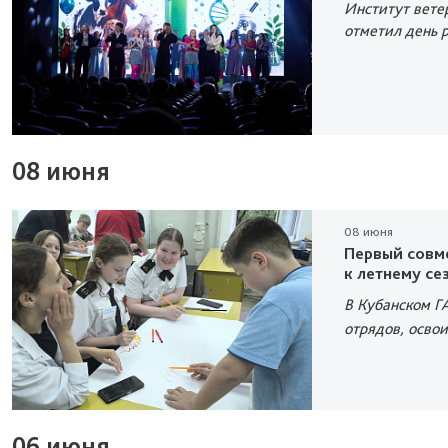
Институт вете
отметил день 
08 июня
08 июня
Первый совме
к летнему се
В Кубанском Г
отрядов, осво
06 июня