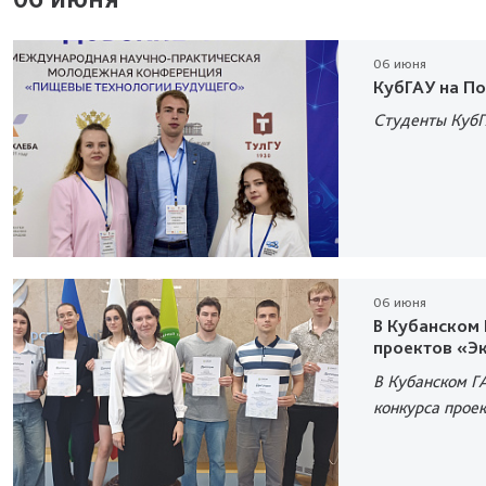
06 июня
КубГАУ на П
Студенты КубГ
06 июня
В Кубанском
проектов «Эк
В Кубанском Г
конкурса прое