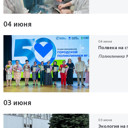
04 июня
04 июня
Полвека на с
Поликлиника №
03 июня
03 июня
Экология на 