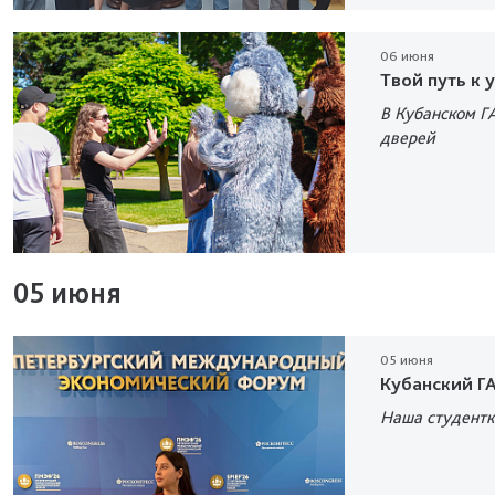
06 июня
Твой путь к 
В Кубанском Г
дверей
05 июня
05 июня
Кубанский Г
Наша студент