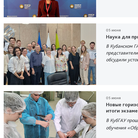
05 июня
Наука для п
В Кубанском Г
представители
обсудили усто
05 июня
Новые горизо
итоги экзаме
В КубГАУ прош
обучения «Об