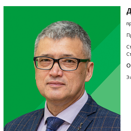
Д
п
П
С
С
О
Э