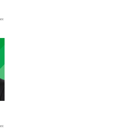
их
их