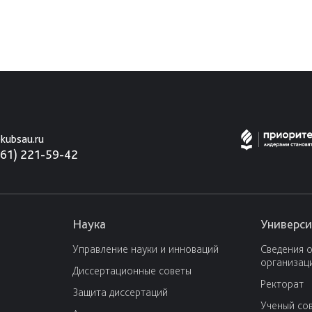
kubsau.ru
861) 221-59-42
Наука
Универси
Управление науки и инноваций
Сведения 
организац
Диссертационные советы
Ректорат
Защита диссертаций
Ученый со