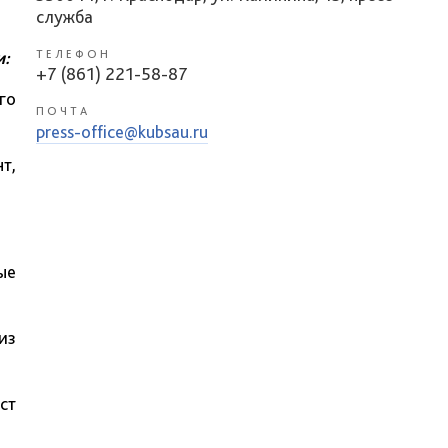
служба
и:
ТЕЛЕФОН
+7 (861) 221-58-87
го
ПОЧТА
press-office@kubsau.ru
т,
ые
из
ст