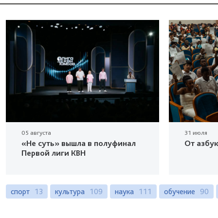
05 августа
31 июля
«Не суть» вышла в полуфинал
От азбу
Первой лиги КВН
спорт
13
культура
109
наука
111
обучение
90