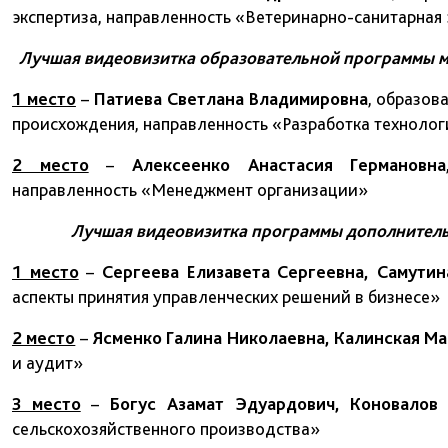
экспертиза, направленность «Ветеринарно-санитарная 
Лучшая видеовизитка образовательной программы м
1 место
–
Патиева Светлана Владимировна
, образов
происхождения, направленность «Разработка техноло
2 место
–
Алексеенко Анастасия Германовна
направленность «Менеджмент организации»
Лучшая видеовизитка программы дополнитель
1 место
–
Сергеева Елизавета Сергеевна, Самути
аспекты принятия управленческих решений в бизнесе»
2 место
–
Ясменко Галина Николаевна, Калинская М
и аудит»
3 место
–
Богус Азамат Эдуардович, Коновалов
сельскохозяйственного производства»