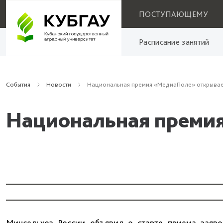
ПОСТУПАЮЩЕМУ
Расписание занятий
События
Новости
Национальная премия «МедиаПоле» открывае
Национальная преми
Минсельхоз России объявил о старте приема заяв