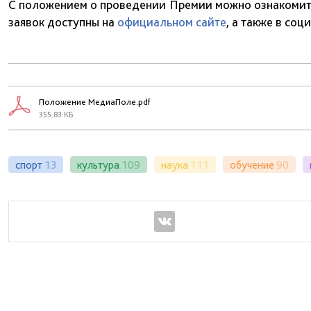
С положением о проведении Премии можно ознакомит
заявок доступны на
официальном сайте
, а также в со
Положение МедиаПоле.pdf
355.83 КБ
спорт
13
культура
109
наука
111
обучение
90