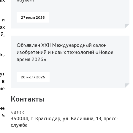
27 июля 2026
 и
ях
й,
Объявлен XXII Международный салон
изобретений и новых технологий «Новое
ы,
время 2026»
ут
20 июля 2026
 в
ие
Контакты
ие
АДРЕС
т
5
350044, г. Краснодар, ул. Калинина, 13, пресс-
служба