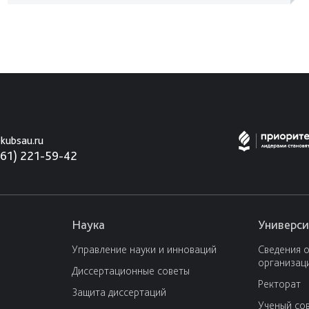
kubsau.ru
861) 221-59-42
Наука
Универси
Управление науки и инноваций
Сведения 
организац
Диссертационные советы
Ректорат
Защита диссертаций
Ученый со