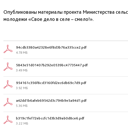
Опубликованы материалы проекта Министерства сельск
молодежи «Свое дело в селе – смело!».
94cdb3380a42328e6f8d3b76a335cce2.pdf
4.78 МБ
5843e51d01407b292e0539bc47735447.pdf
3.49 МБ
954161c356f8cd3160fd2ec6db69c7d9.pdf
3.92 МБ
a42dd1b6afeb69542d3c794b9e5a94d1.pdf
5.36 МБ
b319c1fef72ebccfc1d3b3d9ab0d8ce6.pdf
3.22 МБ