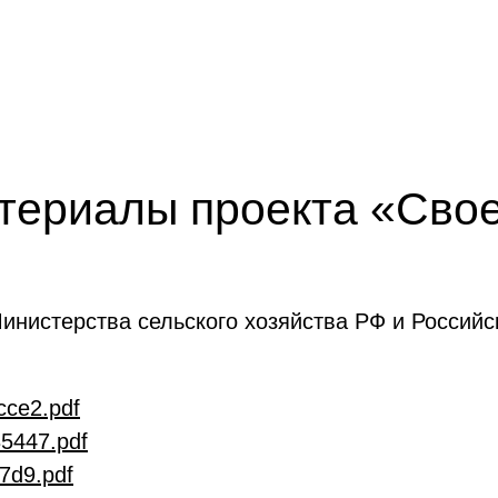
ериалы проекта «Свое 
нистерства сельского хозяйства РФ и Российс
ce2.pdf
5447.pdf
7d9.pdf