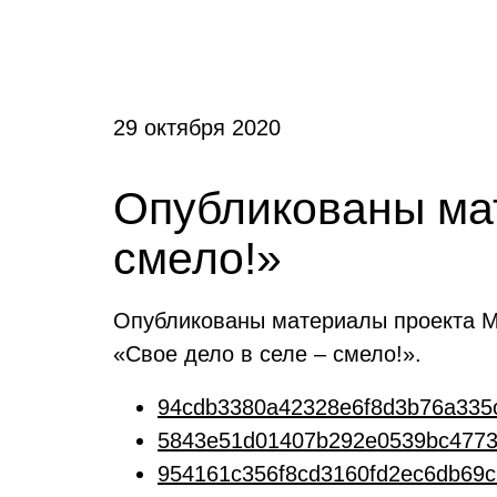
29 октября 2020
Опубликованы мат
смело!»
Опубликованы материалы проекта Ми
«Свое дело в селе – смело!».
94cdb3380a42328e6f8d3b76a335c
5843e51d01407b292e0539bc4773
954161c356f8cd3160fd2ec6db69c