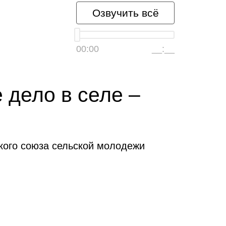
Озвучить всё
00:00
__:__
дело в селе –
кого союза сельской молодежи