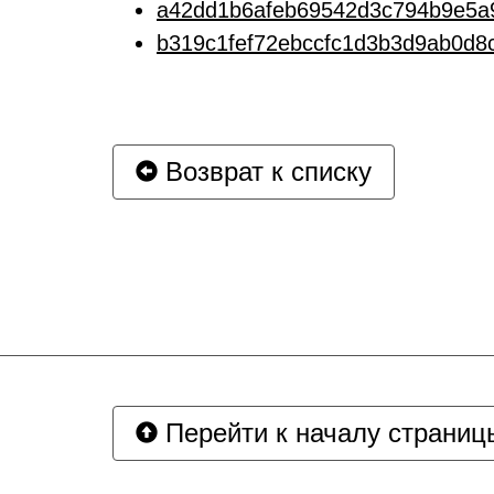
a42dd1b6afeb69542d3c794b9e5a
b319c1fef72ebccfc1d3b3d9ab0d8c
Возврат к списку
Перейти к началу страниц