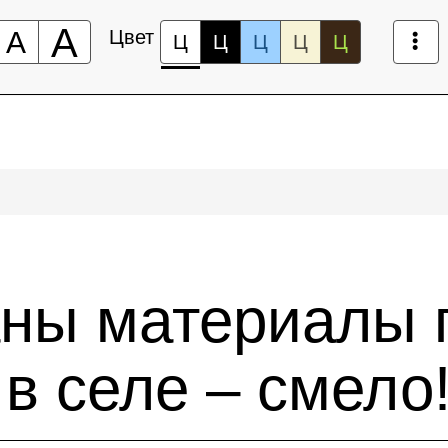
А
А
Цвет
Ц
Ц
Ц
Ц
Ц
ны материалы 
в селе – смело