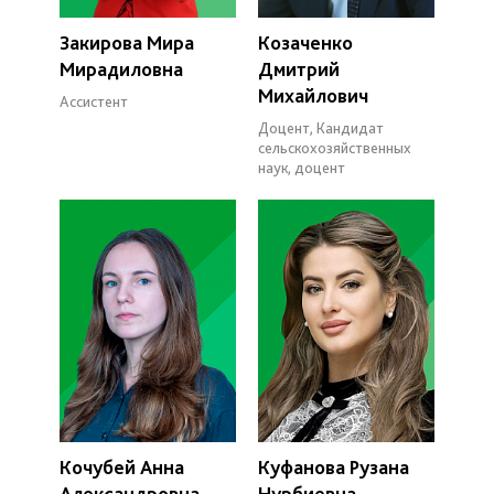
Закирова Мира
Козаченко
Мирадиловна
Дмитрий
Михайлович
Ассистент
Доцент, Кандидат
сельскохозяйственных
наук, доцент
Кочубей Анна
Куфанова Рузана
Александровна
Нурбиевна