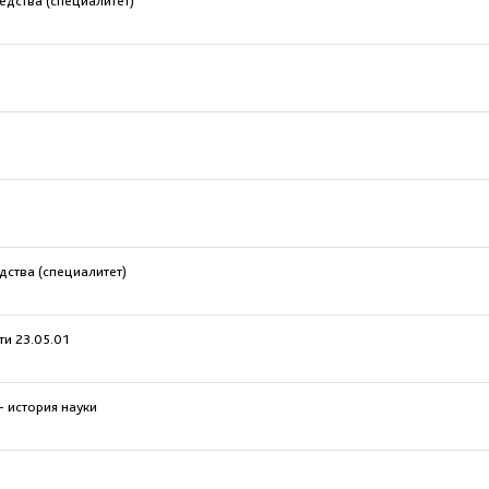
едства (специалитет)
дства (специалитет)
и 23.05.01
 история науки