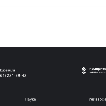
kubsau.ru
861) 221-59-42
Наука
Универси