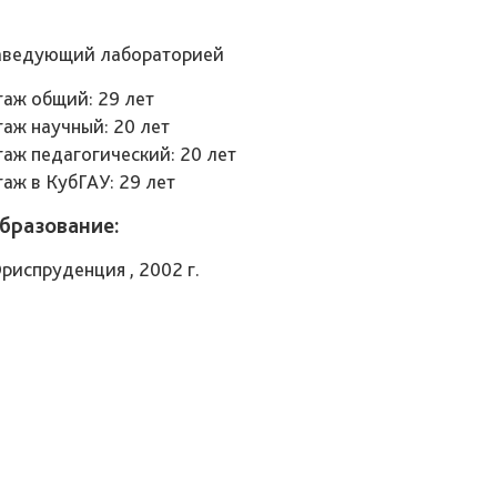
аведующий лабораторией
таж общий: 29 лет
таж научный: 20 лет
таж педагогический: 20 лет
таж в КубГАУ: 29 лет
бразование:
риспруденция , 2002 г.