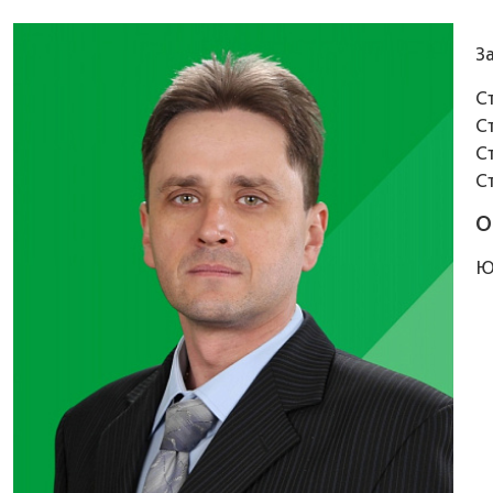
З
С
С
С
С
О
Ю