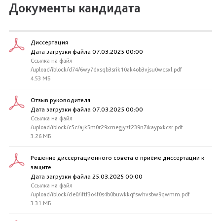
Документы кандидата
Диссертация
Дата загрузки файла 07.03.2025 00:00
Ссылка на файл
/upload/iblock/d74/6wy7dxsqb3srik10ak4ob3vjsu0wcsxl.pdf
4.53 МБ
Отзыв руководителя
Дата загрузки файла 07.03.2025 00:00
Ссылка на файл
/upload/iblock/c5c/ajk5m0r29xmegjyzf239n7ikaypxkcsr.pdf
3.26 МБ
Решение диссертационного совета о приёме диссертации к
защите
Дата загрузки файла 25.03.2025 00:00
Ссылка на файл
/upload/iblock/de0/iftf3o4f0s4b0buwkkqfswhvsbw9qwmm.pdf
3.31 МБ