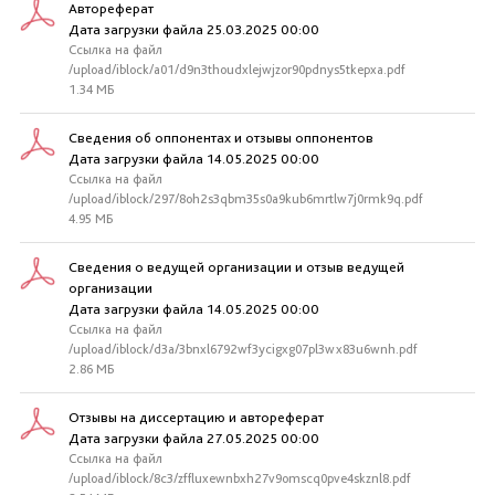
Автореферат
Дата загрузки файла 25.03.2025 00:00
Ссылка на файл
/upload/iblock/a01/d9n3thoudxlejwjzor90pdnys5tkepxa.pdf
1.34 МБ
Сведения об оппонентах и отзывы оппонентов
Дата загрузки файла 14.05.2025 00:00
Ссылка на файл
/upload/iblock/297/8oh2s3qbm35s0a9kub6mrtlw7j0rmk9q.pdf
4.95 МБ
Сведения о ведущей организации и отзыв ведущей
организации
Дата загрузки файла 14.05.2025 00:00
Ссылка на файл
/upload/iblock/d3a/3bnxl6792wf3ycigxg07pl3wx83u6wnh.pdf
2.86 МБ
Отзывы на диссертацию и автореферат
Дата загрузки файла 27.05.2025 00:00
Ссылка на файл
/upload/iblock/8c3/zffluxewnbxh27v9omscq0pve4skznl8.pdf