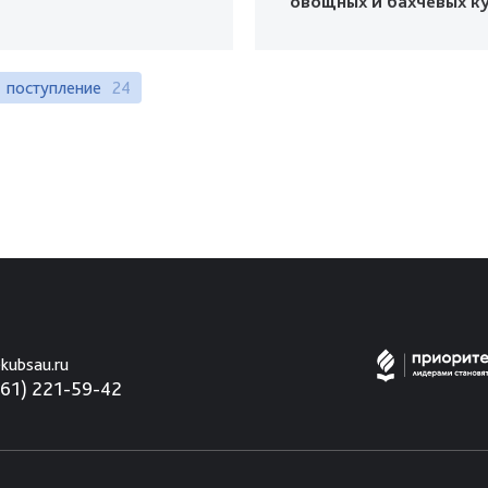
овощных и бахчевых к
поступление
24
kubsau.ru
861) 221-59-42