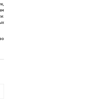
к,
ам
и:
ых
во