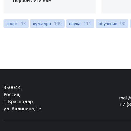
Первой лиги КВН
спорт
13
культура
109
наука
111
обучение
90
350044,
Россия,
mail@
г. Краснодар,
+7 (
ул. Калинина, 13