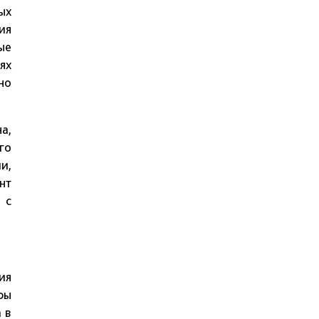
ых
ия
ые
ях
но
а,
го
и,
нт
 с
ия
ры
 в