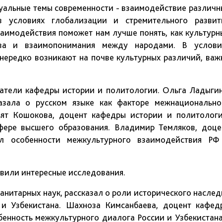
туальные темы современности - взаимодействие различн
в условиях глобализации и стремительного развит
аимодействия поможет нам лучше понять, как культурн
тва и взаимопонимания между народами. В услови
нередко возникают на почве культурных различий, важ
атели кафедры истории и политологии. Ольга Ладыгин
азала о русском языке как факторе межнационально
ньят Кошокова, доцент кафедры истории и политологи
сфере высшего образования. Владимир Темляков, доце
л особенности межкультурного взаимодействия РФ
авили интересные исследования.
нитарных наук, рассказал о роли исторического наслед
 и Узбекистана. Шахноза Кимсанбаева, доцент кафед
бенность межкультурного диалога России и Узбекистана