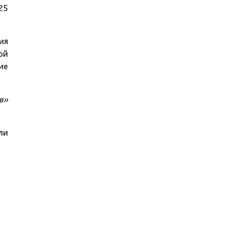
25
ия
ой
ие
в»
ли