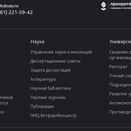
kubsau.ru
861) 221-59-42
Наука
Универси
Управление науки и инноваций
Сведения 
организац
Диссертационные советы
Ректорат
Защита диссертаций
Ученый со
Аспирантура
Подраздел
Научная библиотека
Развитие 
тников
Научные журналы
есса
Антимоноп
Публикации
ся
Противоде
НИЦ Ветфармбиоцентр