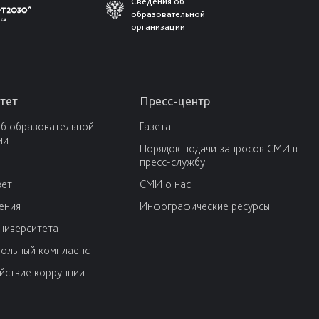
Сведения об
образовательной
организации
тет
Пресс-центр
об образовательной
Газета
ии
Порядок подачи запросов СМИ в
пресс-службу
вет
СМИ о нас
ения
Инфографические ресурсы
университета
ольный комплаенс
йствие коррупции