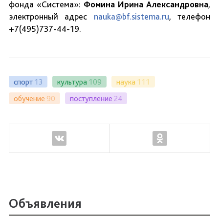
фонда «Система»:
Фомина Ирина Александровна
,
электронный адрес
nauka@bf.sistema.ru
, телефон
+7(495)737-44-19.
спорт
13
культура
109
наука
111
обучение
90
поступление
24
Объявления