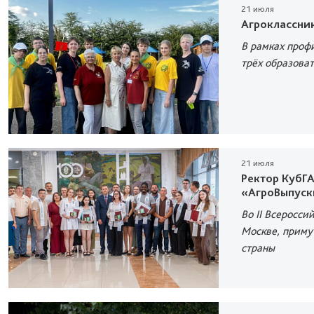
21 июля
Агроклассни
В рамках проф
трёх образоват
21 июля
Ректор КубГА
«АгроВыпуск
Во II Всеросс
Москве, приму
страны