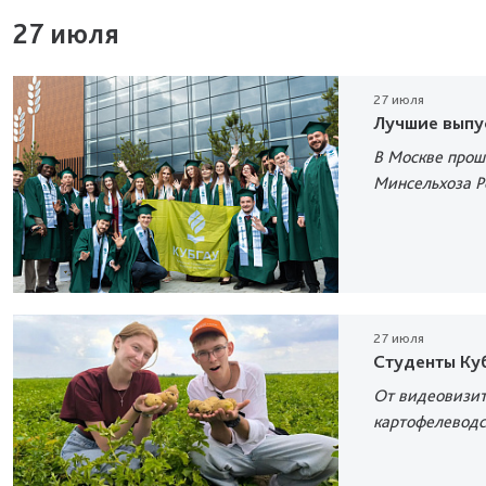
27 июля
27 июля
Лучшие выпу
В Москве прош
Минсельхоза Р
27 июля
Студенты Куб
От видеовизит
картофелеводс