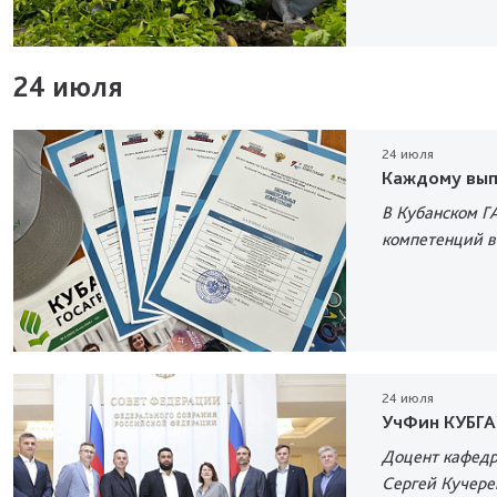
24 июля
24 июля
Каждому вып
В Кубанском Г
компетенций в
24 июля
УчФин КУБГА
Доцент кафедр
Сергей Кучере