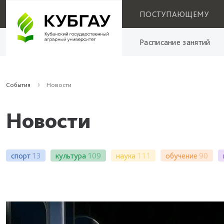
ПОСТУПАЮЩЕМУ
Расписание занятий
События
Новости
Новости
спорт
13
культура
109
наука
111
обучение
90