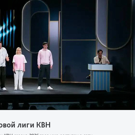
рвой лиги КВН