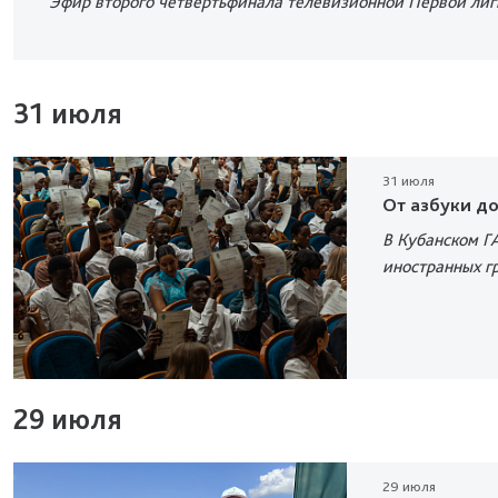
Эфир второго четвертьфинала телевизионной Первой лиги
31 июля
31 июля
От азбуки д
В Кубанском Г
иностранных г
29 июля
29 июля