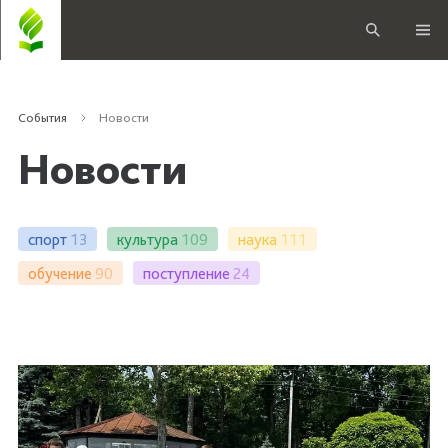
События
Новости
Новости
спорт
13
культура
109
наука
111
обучение
90
поступление
24