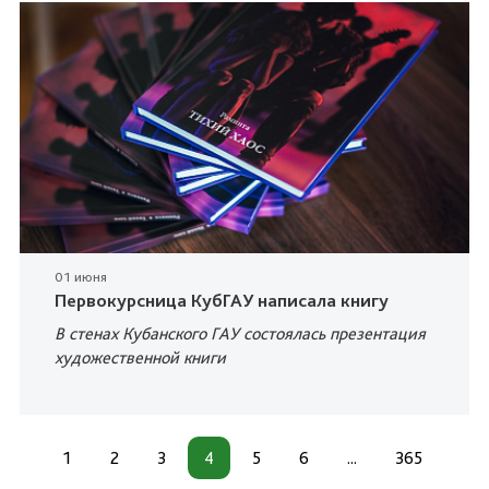
01 июня
Первокурсница КубГАУ написала книгу
В стенах Кубанского ГАУ состоялась презентация
художественной книги
1
2
3
4
5
6
...
365