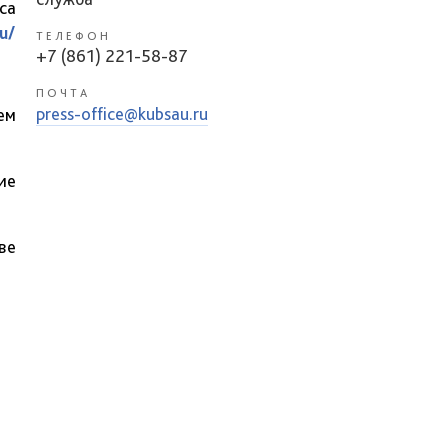
са
u/
ТЕЛЕФОН
+7 (861) 221-58-87
ПОЧТА
press-office@kubsau.ru
ем
ие
ве