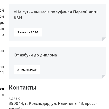
ой
«Не суть» вышла в полуфинал Первой лиги
ри
КВН
рс
ва
5 августа 2026
ло
ов
От азбуки до диплома
ов
31 июля 2026
11
Контакты
ся
 в
АДРЕС
350044, г. Краснодар, ул. Калинина, 13, пресс-
служба