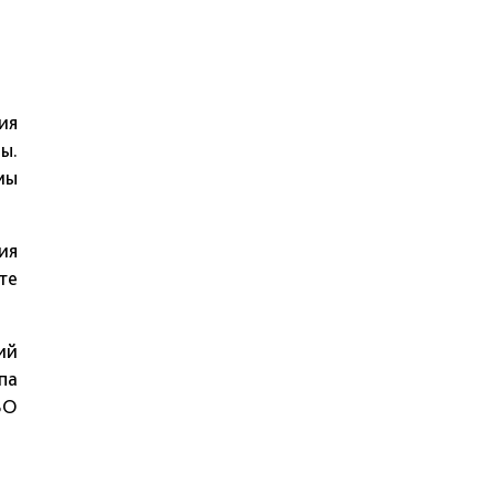
ия
ы.
мы
ия
те
ий
па
ВО