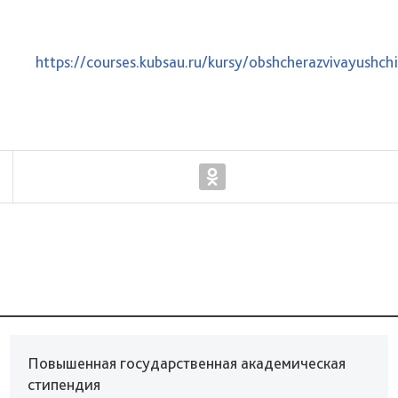
йте
https://courses.kubsau.ru/kursy/obshcherazvivayushch
Повышенная государственная академическая
стипендия