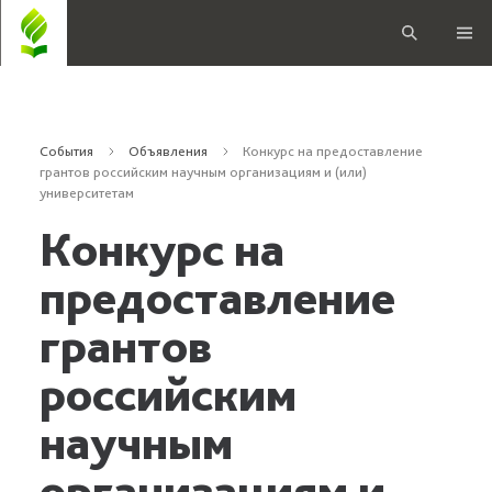
События
Объявления
Конкурс на предоставление
грантов российским научным организациям и (или)
университетам
Конкурс на
предоставление
грантов
российским
научным
организациям и