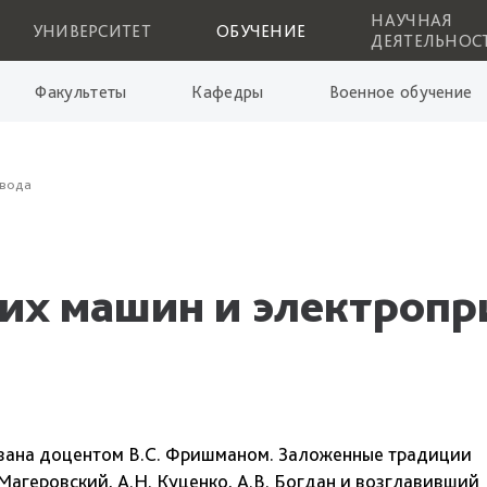
НАУЧНАЯ
УНИВЕРСИТЕТ
ОБУЧЕНИЕ
ДЕЯТЕЛЬНОС
Факультеты
Кафедры
Военное обучение
ивода
их машин и электропр
вана доцентом B.C. Фришманом. Заложенные традиции
Магеровский, А.Н. Куценко, А.В. Богдан и возглавивший