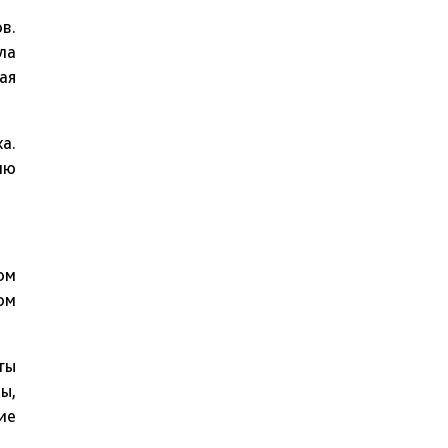
в.
ла
ая
а.
ию
ом
ом
ты
ы,
ие