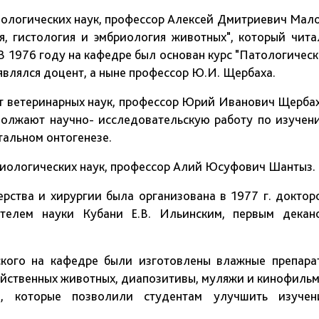
логических наук, профессор Алексей Дмитриевич Мало
я, гистология и эмбриология животных", который чита
 В 1976 году на кафедре был основан курс "Патологическ
являлся доцент, а ныне профессор Ю.И. Щербаха.
ветеринарных наук, профессор Юрий Иванович Щербах
должают научно- исследовательскую работу по изучен
тальном онтогенезе.
ологических наук, профессор Алий Юсуфович Шантыз.
ва и хирургии была организована в 1977 г. доктор
ятелем науки Кубани Е.В. Ильинским, первым декан
 на кафедре были изготовлены влажные препара
яйственных животных, диапозитивы, муляжи и кинофильм
, которые позволили студентам улучшить изучен