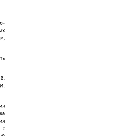
о-
их
м,
ть
В.
И.
ия
ка
ия
 с
ый