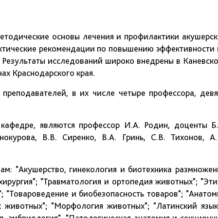
одические основы лечения и профилактики акушерск
актические рекомендации по повышению эффективности 
 Результаты исследований широко внедрены в Каневско
ах Краснодарского края.
подавателей, в их числе четыре профессора, девя
дре, являются профессор И.А. Родин, доценты Б.
нокурова, В.В. Сиренко, В.А. Гринь, С.В. Тихонов, А.
"Акушерство, гинекология и биотехника размножен
хирургия"; "Травматология и ортопедия животных"; "Эти
"; "Товароведение и биобезопасность товаров"; "Анатом
х животных"; "Морфология животных"; "Латинский язык
я, эмбриология", "Патологическая анатомия и секционн