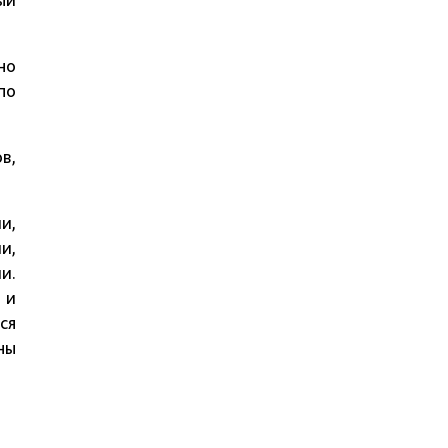
но
по
в,
и,
и,
и.
 и
ся
ны