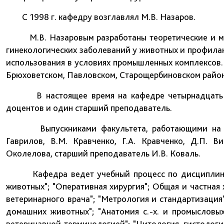
С 1998 г. кафедру возглавлял М.В. Назаров.
М.В. Назаровым разработаны теоретические и мет
гинекологических заболеваний у животных и профил
использования в условиях промышленных комплексов.
Брюховетском, Павловском, Старощербиновском район
В настоящее время на кафедре четырнадцать пре
доцентов и один старший преподаватель.
Выпускниками факультета, работающими на кафе
Гаврилов, В.М. Кравченко, Г.А. Кравченко, Д.П. Ви
Околелова, старший преподаватель И.В. Коваль.
Кафедра ведет учебный процесс по дисциплинам: 
животных"; "Оперативная хирургия"; Общая и частная 
ветеринарного врача"; "Метрология и стандартизация
домашних животных"; "Анатомия с.-х. и промысловы
ветеринарной терминологией"; "Цитология, гистологи