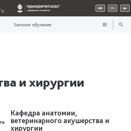
EN
ТЬ
Заочное обучение
тва и хирургии
Кафедра анатомии,
ветеринарного акушерства и
те
хирургии