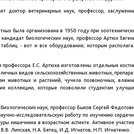
тор ветеринарных наук, профессор, заслуженн
 была организована в 1950 году при зоотехническ
л кандидат биологических наук, профессор Артюх Евген
 таблиц - вот и все оборудование, которым располага
офессора Е.С. Артюха изготовлены отдельные костн
зличных видов сельскохозяйственных животных, препара
ам животных и растений, чучела позвоночных, влажн
кие коллекции, которые позволили студентам улучши
иологических наук, профессор Быков Сергей Федотови
научно-исследовательскую работу по изучению сердечн
туры кишечника в возрастном аспекте. Активное участие
. Липская, Н.А. Бятец, И.Д. Игнатов, Н.П. Игнатенко.