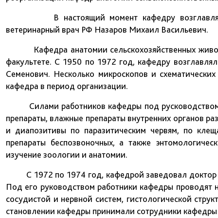
В настоящий момент кафедру возглавляет док
ветеринарный врач РФ Назаров Михаил Васильевич.
Кафедра анатомии сельскохозяйственных животных
факультете. С 1950 по 1972 год, кафедру возглавля
Семенович. Несколько микроскопов и схематических
кафедра в период организации.
Силами работников кафедры под русководством пр
препараты, влажные препараты внутренних органов ра
и диапозитивы по паразитическим червям, по клещ
препараты беспозвоночных, а также энтомологичес
изучение зоологии и анатомии.
С 1972 по 1974 год, кафедрой заведовал доктор б
Под его руководством работники кафедры проводят 
сосудистой и нервной систем, гистологической струк
становлении кафедры принимали сотрудники кафедры В.В