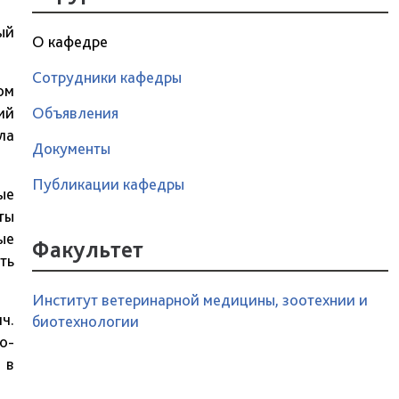
ый
О кафедре
Сотрудники кафедры
ом
ий
Объявления
ла
Документы
Публикации кафедры
ые
ты
ые
Факультет
ть
Институт ветеринарной медицины, зоотехнии и
ч.
биотехнологии
о-
 в