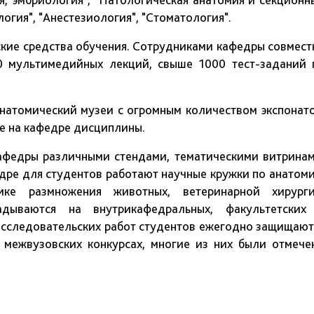
логия", "Анестезиология", "Стоматология".
ие средства обучения. Сотрудниками кафедры совмест
0 мультимедийных лекций, свыше 1000 тест-заданий 
томический музеи с огромным количеством экспонато
е на кафедре дисциплины.
дры различными стендами, тематическими витринам
ре для студентов работают научные кружки по анатоми
ике размножения животных, ветеринарной хирурги
дываются на внутрикафедральных, факультетских
исследовательских работ студентов ежегодно защищают
 межвузовских конкурсах, многие из них были отмече