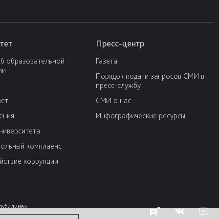
тет
Пресс-центр
об образовательной
Газета
ии
Порядок подачи запросов СМИ в
пресс-службу
вет
СМИ о нас
ения
Инфографические ресурсы
университета
ольный комплаенс
йствие коррупции
Трубилина»