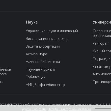
Наука
Универси
Управление науки и инноваций
Сведения 
организац
Диссертационные советы
Ректорат
Защита диссертаций
Ученый со
Аспирантура
Подраздел
Научная библиотека
Развитие 
тников
Научные журналы
есса
Антимоноп
Публикации
ся
Противоде
НИЦ Ветфармбиоцентр
2026 ФГБОУ ВО «Кубанский государственный аграрный университет имени И. Т. 
Адреса и контакты
Телефонный справочник КубГАУ