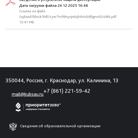
Дата загрузки файла 24.12.2025 16:48
Ссылка на файл
/upload/iblock/645/xyw7m99nyoje6qh6vtdz80gnn62rzbtb.pdf
10.41 МБ
350044, Россия, г. Краснодар, ул. Калинина, 13
+7 (861) 221-59-42
mail@kubsau.ru
Сведения об образовательной организации