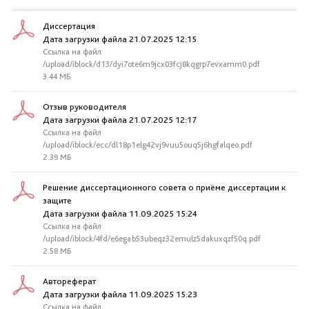
Диссертация
Дата загрузки файла 21.07.2025 12:15
Ссылка на файл
/upload/iblock/d13/dyi7ote6m9jcx03fcj8kqgrp7evxamm0.pdf
3.44 МБ
Отзыв руководителя
Дата загрузки файла 21.07.2025 12:17
Ссылка на файл
/upload/iblock/ecc/dl18p1elg42vj9vuu5ouq5j6hgfalqeo.pdf
2.39 МБ
Решение диссертационного совета о приёме диссертации к
защите
Дата загрузки файла 11.09.2025 15:24
Ссылка на файл
/upload/iblock/4fd/e6egab53ubeqz32emulz5dakuxqzf50q.pdf
2.58 МБ
Автореферат
Дата загрузки файла 11.09.2025 15:23
Ссылка на файл