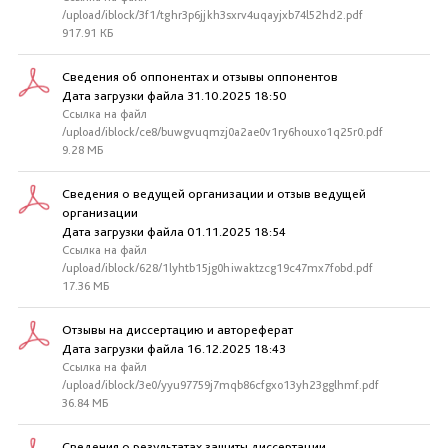
/upload/iblock/3f1/tghr3p6jjkh3sxrv4uqayjxb74l52hd2.pdf
917.91 КБ
Сведения об оппонентах и отзывы оппонентов
Дата загрузки файла 31.10.2025 18:50
Ссылка на файл
/upload/iblock/ce8/buwgvuqmzj0a2ae0v1ry6houxo1q25r0.pdf
9.28 МБ
Сведения о ведущей организации и отзыв ведущей
организации
Дата загрузки файла 01.11.2025 18:54
Ссылка на файл
/upload/iblock/628/1lyhtb15jg0hiwaktzcg19c47mx7fobd.pdf
17.36 МБ
Отзывы на диссертацию и автореферат
Дата загрузки файла 16.12.2025 18:43
Ссылка на файл
/upload/iblock/3e0/yyu97759j7mqb86cfgxo13yh23gglhmf.pdf
36.84 МБ
Сведения о результатах защиты диссертации