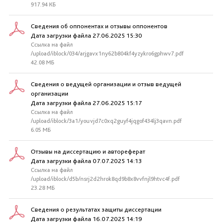
917.94 КБ
Сведения об оппонентах и отзывы оппонентов
Дата загрузки файла 27.06.2025 15:30
Ссылка на файл
/upload/iblock/034/arjgavx1ny62b804kf4yzykro6gphwv7.pdf
42.08 МБ
Сведения о ведущей организации и отзыв ведущей
организации
Дата загрузки файла 27.06.2025 15:17
Ссылка на файл
/upload/iblock/3a1/youvjd7c0xq2guyf4jqgof434lj3qavn.pdf
6.05 МБ
Отзывы на диссертацию и автореферат
Дата загрузки файла 07.07.2025 14:13
Ссылка на файл
/upload/iblock/d5b/nsrj2d2hrok8qd9b8x8vvfnjl9htvc4f.pdf
23.28 МБ
Сведения о результатах защиты диссертации
Дата загрузки файла 16.07.2025 14:19