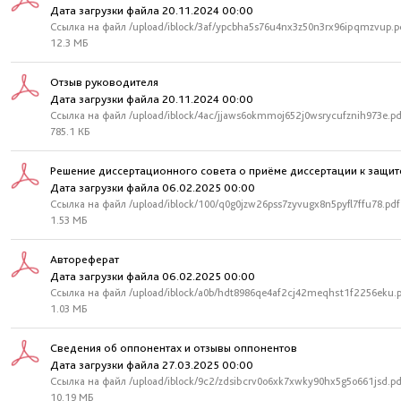
Дата загрузки файла 20.11.2024 00:00
Ссылка на файл /upload/iblock/3af/ypcbha5s76u4nx3z50n3rx96ipqmzvup.p
12.3 МБ
Отзыв руководителя
Дата загрузки файла 20.11.2024 00:00
Ссылка на файл /upload/iblock/4ac/jjaws6okmmoj652j0wsrycufznih973e.pd
785.1 КБ
Решение диссертационного совета о приёме диссертации к защит
Дата загрузки файла 06.02.2025 00:00
Ссылка на файл /upload/iblock/100/q0g0jzw26pss7zyvugx8n5pyfl7ffu78.pdf
1.53 МБ
Автореферат
Дата загрузки файла 06.02.2025 00:00
Ссылка на файл /upload/iblock/a0b/hdt8986qe4af2cj42meqhst1f2256eku.
1.03 МБ
Сведения об оппонентах и отзывы оппонентов
Дата загрузки файла 27.03.2025 00:00
Ссылка на файл /upload/iblock/9c2/zdsibcrv0o6xk7xwky90hx5g5o661jsd.pd
10.19 МБ