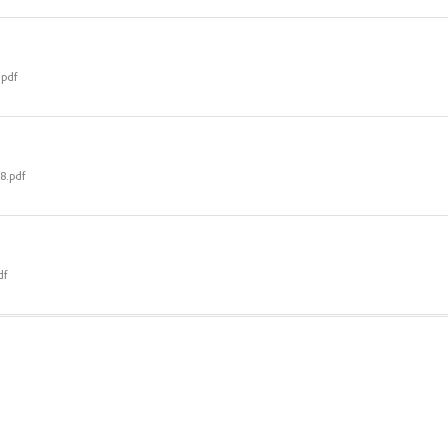
.pdf
8.pdf
df