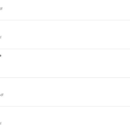
df
f
е
pdf
f