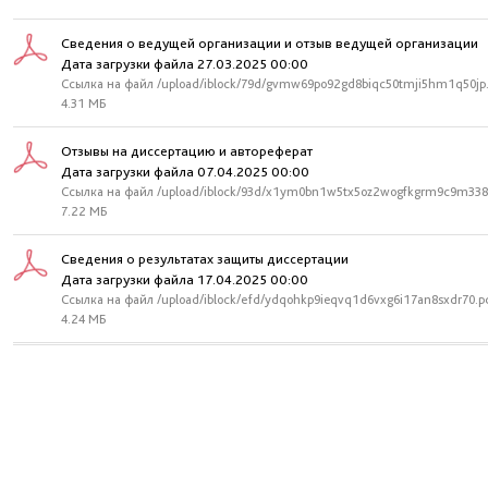
Сведения о ведущей организации и отзыв ведущей организации
Дата загрузки файла 27.03.2025 00:00
Ссылка на файл /upload/iblock/79d/gvmw69po92gd8biqc50tmji5hm1q50jp
4.31 МБ
Отзывы на диссертацию и автореферат
Дата загрузки файла 07.04.2025 00:00
Ссылка на файл /upload/iblock/93d/x1ym0bn1w5tx5oz2wogfkgrm9c9m338
7.22 МБ
Сведения о результатах защиты диссертации
Дата загрузки файла 17.04.2025 00:00
Ссылка на файл /upload/iblock/efd/ydqohkp9ieqvq1d6vxg6i17an8sxdr70.p
4.24 МБ