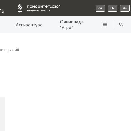
EN
ТЬ
Олимпиада
Аспирантура
"Агро"
редприятий