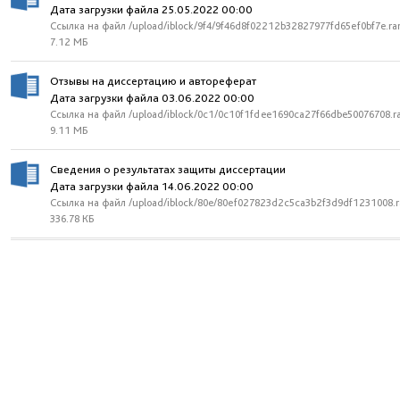
Дата загрузки файла 25.05.2022 00:00
Ссылка на файл /upload/iblock/9f4/9f46d8f02212b32827977fd65ef0bf7e.ra
7.12 МБ
Отзывы на диссертацию и автореферат
Дата загрузки файла 03.06.2022 00:00
Ссылка на файл /upload/iblock/0c1/0c10f1fdee1690ca27f66dbe50076708.r
9.11 МБ
Сведения о результатах защиты диссертации
Дата загрузки файла 14.06.2022 00:00
Ссылка на файл /upload/iblock/80e/80ef027823d2c5ca3b2f3d9df1231008.r
336.78 КБ