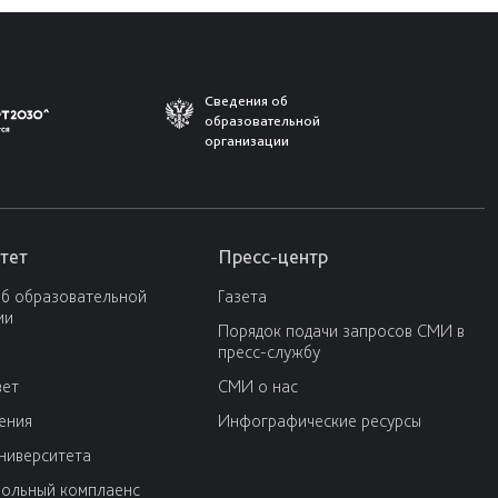
Сведения об
образовательной
организации
тет
Пресс-центр
об образовательной
Газета
ии
Порядок подачи запросов СМИ в
пресс-службу
вет
СМИ о нас
ения
Инфографические ресурсы
университета
ольный комплаенс