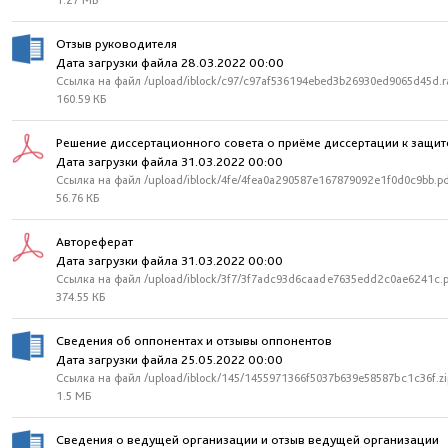
1.27 МБ
Отзыв руководителя
Дата загрузки файла 28.03.2022 00:00
Ссылка на файл /upload/iblock/c97/c97af536194ebed3b26930ed9065d45d.r
160.59 КБ
Решение диссертационного совета о приёме диссертации к защит
Дата загрузки файла 31.03.2022 00:00
Ссылка на файл /upload/iblock/4fe/4fea0a290587e167879092e1f0d0c9bb.p
56.76 КБ
Автореферат
Дата загрузки файла 31.03.2022 00:00
Ссылка на файл /upload/iblock/3f7/3f7adc93d6caade7635edd2c0ae6241c.
374.55 КБ
Сведения об оппонентах и отзывы оппонентов
Дата загрузки файла 25.05.2022 00:00
Ссылка на файл /upload/iblock/145/1455971366f5037b639e58587bc1c36f.zi
1.5 МБ
Сведения о ведущей организации и отзыв ведущей организации