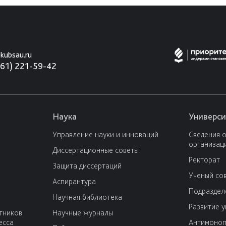
kubsau.ru
861) 221-59-42
Наука
Универси
Управление науки и инноваций
Сведения 
организац
Диссертационные советы
Ректорат
Защита диссертаций
Ученый со
Аспирантура
Подраздел
Научная библиотека
Развитие 
тников
Научные журналы
есса
Антимоноп