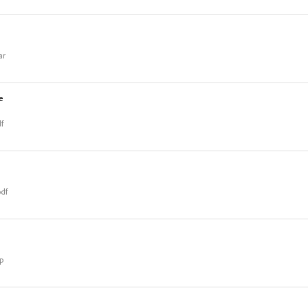
ar
е
df
pdf
p