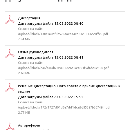
Диссертация
Дата загрузки файла 15.03.2022 08:40
Ссылка на файл
/upload/iblock/1a0/1a0ef3b576aacea4cb23e3613c28ffc5.pdf
7.84 МБ
Отзыв руководителя
Дата загрузки файла 15.03.2022 08:41
Ссылка на файл
/upload/iblock/e46/e46d6939a167c6a0a9591f5d6be6c500.pdf
2.68 МБ
Решение диссертационного совета о приёме диссертации к
защите
Дата загрузки файла 23.03.2022 15:53
Ссылка на файл
/upload/iblock/172/1727d01d6e7dd1dce3d95397b56749ff.pdf
2.77 МБ
Автореферат