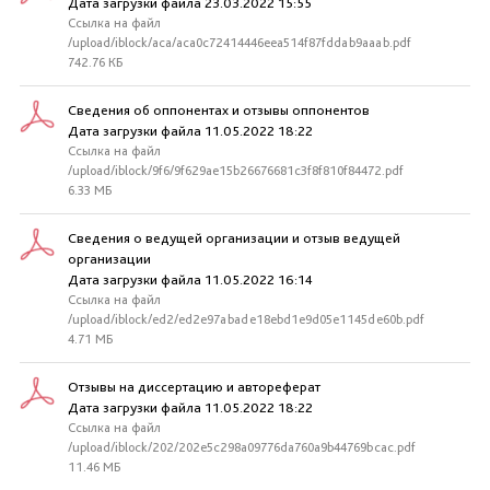
Дата загрузки файла 23.03.2022 15:55
Ссылка на файл
/upload/iblock/aca/aca0c72414446eea514f87fddab9aaab.pdf
742.76 КБ
Сведения об оппонентах и отзывы оппонентов
Дата загрузки файла 11.05.2022 18:22
Ссылка на файл
/upload/iblock/9f6/9f629ae15b26676681c3f8f810f84472.pdf
6.33 МБ
Сведения о ведущей организации и отзыв ведущей
организации
Дата загрузки файла 11.05.2022 16:14
Ссылка на файл
/upload/iblock/ed2/ed2e97abade18ebd1e9d05e1145de60b.pdf
4.71 МБ
Отзывы на диссертацию и автореферат
Дата загрузки файла 11.05.2022 18:22
Ссылка на файл
/upload/iblock/202/202e5c298a09776da760a9b44769bcac.pdf
11.46 МБ