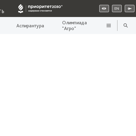
EN
ТЬ
Олимпиада
Аспирантура
"Агро"