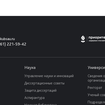
kubsau.ru
861) 221-59-42
Наука
Универси
Управление науки и инноваций
Сведения 
организац
Диссертационные советы
Ректорат
Защита диссертаций
Ученый со
Аспирантура
Подраздел
Научная библиотека