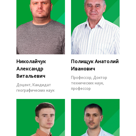
Николайчук
Полищук Анатолий
Александр
Иванович
Витальевич
Профессор, Доктор
технических наук,
Доцент, Кандидат
профессор
географических наук