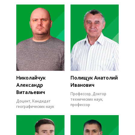
Николайчук
Полищук Анатолий
Александр
Иванович
Витальевич
Профессор, Доктор
технических наук,
Доцент, Кандидат
профессор
географических наук