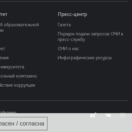
тет
Пресс-центр
об образовательной
Газета
ии
Порядок подачи запросов СМИ в
пресс-службу
вет
СМИ о нас
ения
Инфографические ресурсы
университета
ольный комплаенс
йствие коррупции
Трубилина»
ласен / согласна