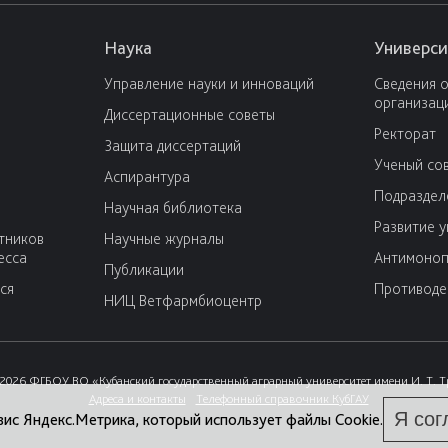
Наука
Универси
Управление науки и инноваций
Сведения 
организац
Диссертационные советы
Ректорат
Защита диссертаций
Ученый со
Аспирантура
Подраздел
Научная библиотека
Развитие 
тников
Научные журналы
есса
Антимоноп
Публикации
ся
Противоде
НИЦ Ветфармбиоцентр
2026 ФГБОУ ВО «Кубанский государственный аграрный университет имени И. Т. 
Адреса и контакты
Телефонный справочник КубГАУ
Я сог
вис Яндекс.Метрика, который использует файлы Cookie.