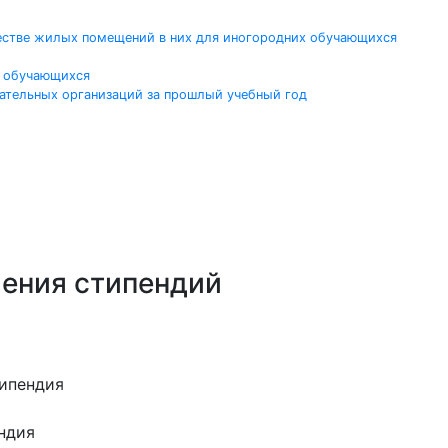
честве жилых помещений в них для иногородних обучающихся
и обучающихся
ательных организаций за прошлый учебный год
ления стипендий
типендия
ндия