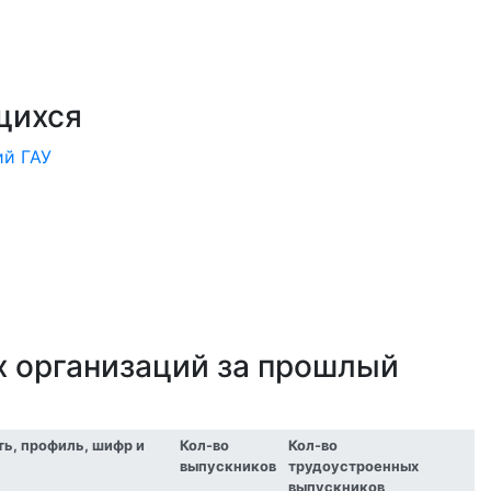
щихся
ий ГАУ
х организаций за прошлый
ь, профиль, шифр и
Кол-во
Кол-во
выпускников
трудоустроенных
выпускников