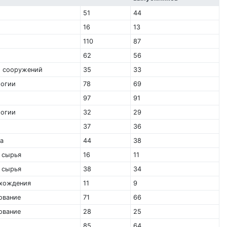
51
44
16
13
110
87
62
56
и сооружений
35
33
логии
78
69
97
91
логии
32
29
37
36
а
44
38
 сырья
16
11
 сырья
38
34
схождения
11
9
ование
71
66
ование
28
25
85
64