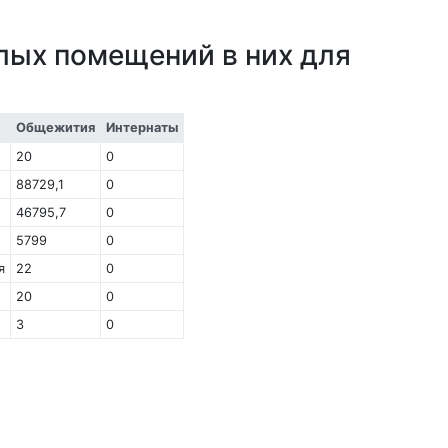
лых помещений в них для
Общежития
Интернаты
20
0
88729,1
0
46795,7
0
5799
0
я
22
0
20
0
3
0