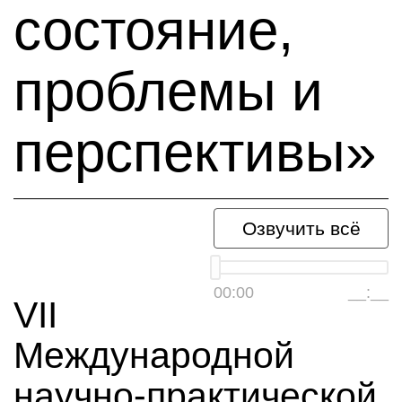
состояние,
проблемы и
перспективы»
Озвучить всё
00:00
__:__
VII
Международной
научно-практической