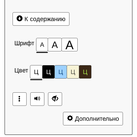
К содержанию
А
Шрифт
А
А
Цвет
Ц
Ц
Ц
Ц
Ц
Дополнительно