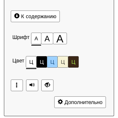
К содержанию
А
Шрифт
А
А
Цвет
Ц
Ц
Ц
Ц
Ц
Дополнительно