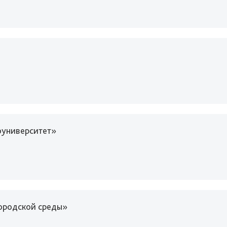
оуниверситет»
ородской среды»