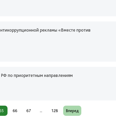
нтикоррупционной рекламы «Вместе против
 РФ по приоритетным направлениям
65
66
67
...
128
Вперед