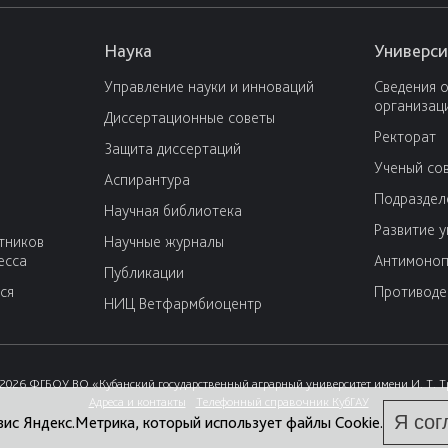
Наука
Универси
Управление науки и инноваций
Сведения 
организац
Диссертационные советы
Ректорат
Защита диссертаций
Ученый со
Аспирантура
Подраздел
Научная библиотека
Развитие 
тников
Научные журналы
есса
Антимоноп
Публикации
ся
Противоде
НИЦ Ветфармбиоцентр
2026 ФГБОУ ВО «Кубанский государственный аграрный университет имени И. Т. 
Адреса и контакты
Телефонный справочник КубГАУ
Я сог
вис Яндекс.Метрика, который использует файлы Cookie.