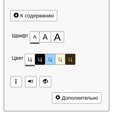
К содержанию
А
Шрифт
А
А
Цвет
Ц
Ц
Ц
Ц
Ц
Дополнительно