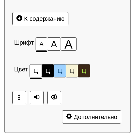
К содержанию
А
Шрифт
А
А
Цвет
Ц
Ц
Ц
Ц
Ц
Дополнительно