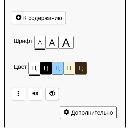
К содержанию
А
Шрифт
А
А
Цвет
Ц
Ц
Ц
Ц
Ц
Дополнительно