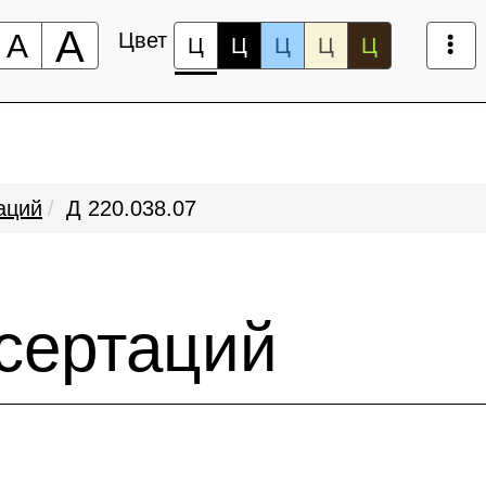
А
А
Цвет
Ц
Ц
Ц
Ц
Ц
аций
Д 220.038.07
сертаций