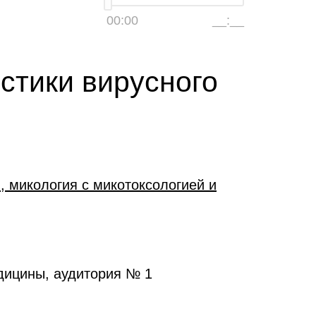
00:00
__:__
стики вирусного
, микология с микотоксологией и
едицины, аудитория № 1