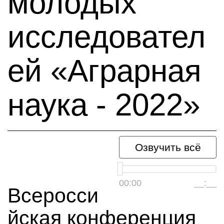
молодых
исследовател
ей «Аграрная
наука - 2022»
Озвучить всё
00:00
__:__
Всеросси
йская конференция