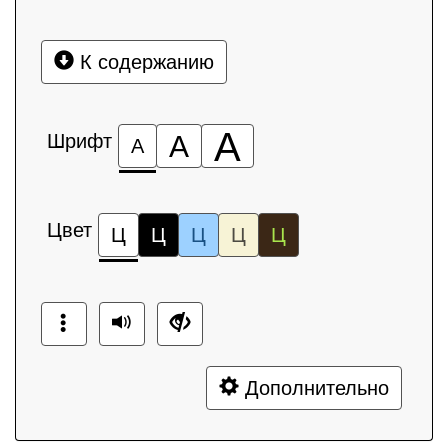
К содержанию
А
Шрифт
А
А
Цвет
Ц
Ц
Ц
Ц
Ц
Дополнительно