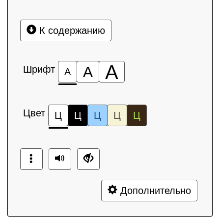
К содержанию
А
Шрифт
А
А
Цвет
Ц
Ц
Ц
Ц
Ц
Дополнительно