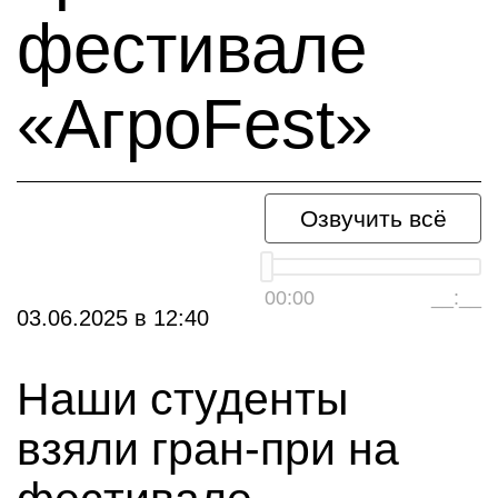
фестивале
«АгроFest»
Озвучить всё
00:00
__:__
03.06.2025
в
12:40
Наши студенты
взяли гран-при на